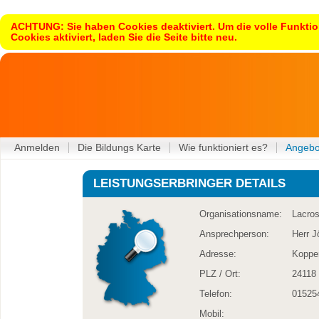
ACHTUNG: Sie haben Cookies deaktiviert. Um die volle Funktion
Cookies aktiviert, laden Sie die Seite bitte neu.
Anmelden
Die Bildungs Karte
Wie funktioniert es?
Angebo
LEISTUNGSERBRINGER DETAILS
Organisationsname:
Lacros
Ansprechperson:
Herr J
Adresse:
Kopper
PLZ / Ort:
24118 
Telefon:
01525
Mobil: